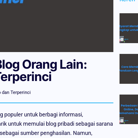
log Orang Lain:
erperinci
dan Terperinci
ng populer untuk berbagi informasi,
arik untuk memulai blog pribadi sebagai sarana
ya sebagai sumber penghasilan. Namun,