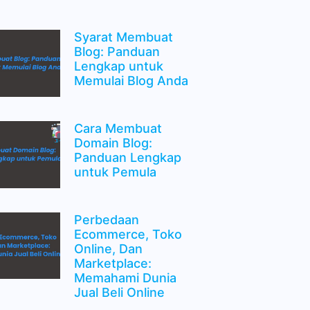
Syarat Membuat
Blog: Panduan
Lengkap untuk
Memulai Blog Anda
Cara Membuat
Domain Blog:
Panduan Lengkap
untuk Pemula
Perbedaan
Ecommerce, Toko
Online, Dan
Marketplace:
Memahami Dunia
Jual Beli Online