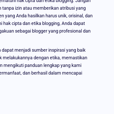
ematuhi hak cipta dan etika blogging. Jangan
 tanpa izin atau memberikan atribusi yang
n yang Anda hasilkan harus unik, orisinal, dan
ak cipta dan etika blogging, Anda dapat
kuan sebagai blogger yang profesional dan
dapat menjadi sumber inspirasi yang baik
uk melakukannya dengan etika, memastikan
an mengikuti panduan lengkap yang kami
bermanfaat, dan berhasil dalam mencapai