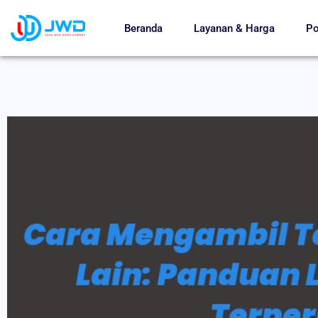
Beranda
Layanan & Harga
Po