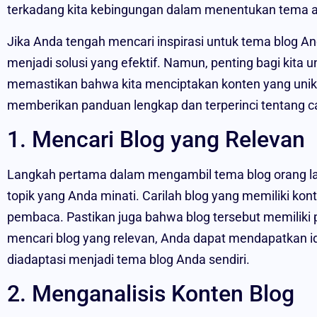
terkadang kita kebingungan dalam menentukan tema ata
Jika Anda tengah mencari inspirasi untuk tema blog An
menjadi solusi yang efektif. Namun, penting bagi kita
memastikan bahwa kita menciptakan konten yang unik da
memberikan panduan lengkap dan terperinci tentang c
1. Mencari Blog yang Relevan
Langkah pertama dalam mengambil tema blog orang lai
topik yang Anda minati. Carilah blog yang memiliki kon
pembaca. Pastikan juga bahwa blog tersebut memiliki p
mencari blog yang relevan, Anda dapat mendapatkan id
diadaptasi menjadi tema blog Anda sendiri.
2. Menganalisis Konten Blog