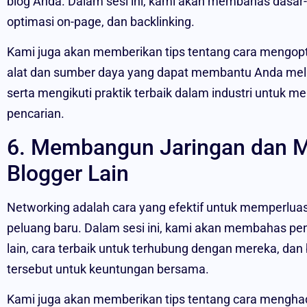
blog Anda. Dalam sesi ini, kami akan membahas dasar-
optimasi on-page, dan backlinking.
Kami juga akan memberikan tips tentang cara mengopti
alat dan sumber daya yang dapat membantu Anda mela
serta mengikuti praktik terbaik dalam industri untuk me
pencarian.
6. Membangun Jaringan dan 
Blogger Lain
Networking adalah cara yang efektif untuk memperlua
peluang baru. Dalam sesi ini, kami akan membahas p
lain, cara terbaik untuk terhubung dengan mereka, 
tersebut untuk keuntungan bersama.
Kami juga akan memberikan tips tentang cara menghadi