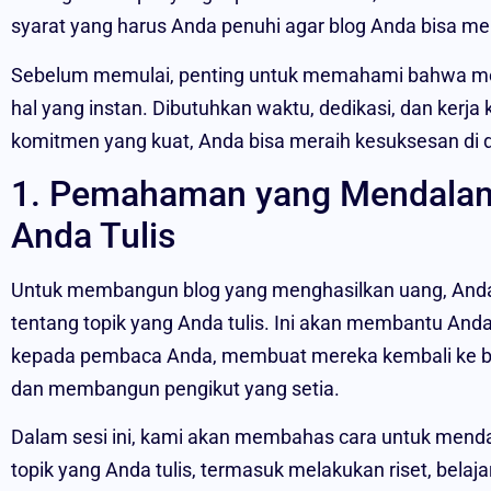
syarat yang harus Anda penuhi agar blog Anda bisa me
Sebelum memulai, penting untuk memahami bahwa men
hal yang instan. Dibutuhkan waktu, dedikasi, dan kerja
komitmen yang kuat, Anda bisa meraih kesuksesan di d
1. Pemahaman yang Mendalam
Anda Tulis
Untuk membangun blog yang menghasilkan uang, Anda
tentang topik yang Anda tulis. Ini akan membantu An
kepada pembaca Anda, membuat mereka kembali ke blo
dan membangun pengikut yang setia.
Dalam sesi ini, kami akan membahas cara untuk me
topik yang Anda tulis, termasuk melakukan riset, belaja