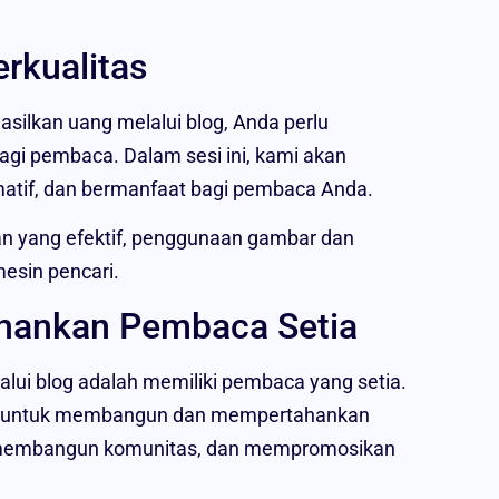
rkualitas
silkan uang melalui blog, Anda perlu
agi pembaca. Dalam sesi ini, kami akan
atif, dan bermanfaat bagi pembaca Anda.
an yang efektif, penggunaan gambar dan
esin pencari.
hankan Pembaca Setia
lui blog adalah memiliki pembaca yang setia.
egi untuk membangun dan mempertahankan
, membangun komunitas, dan mempromosikan