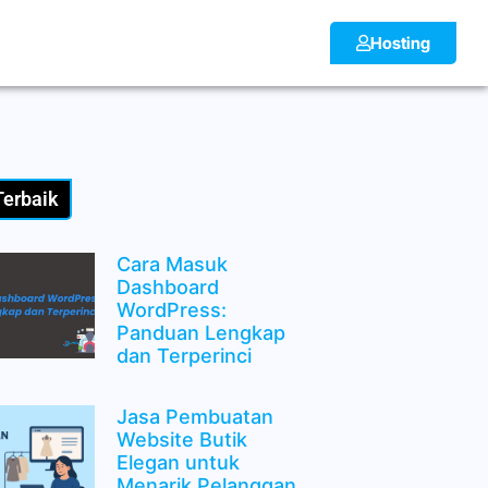
Hosting
Terbaik
Cara Masuk
Dashboard
WordPress:
Panduan Lengkap
dan Terperinci
Jasa Pembuatan
Website Butik
Elegan untuk
Menarik Pelanggan