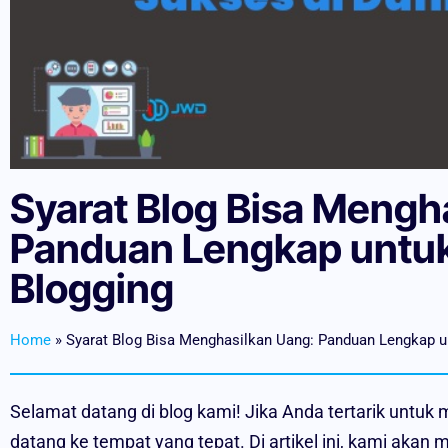
Syarat Blog Bisa Mengh
Panduan Lengkap untuk
Blogging
Home
»
Syarat Blog Bisa Menghasilkan Uang: Panduan Lengkap u
Selamat datang di blog kami! Jika Anda tertarik untuk 
datang ke tempat yang tepat. Di artikel ini, kami aka