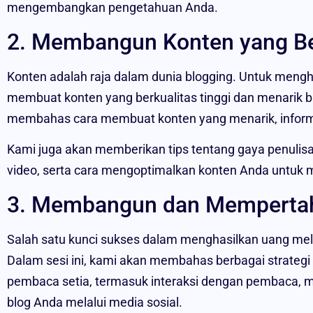
mengembangkan pengetahuan Anda.
2. Membangun Konten yang Be
Konten adalah raja dalam dunia blogging. Untuk mengha
membuat konten yang berkualitas tinggi dan menarik b
membahas cara membuat konten yang menarik, inform
Kami juga akan memberikan tips tentang gaya penulis
video, serta cara mengoptimalkan konten Anda untuk m
3. Membangun dan Memperta
Salah satu kunci sukses dalam menghasilkan uang mela
Dalam sesi ini, kami akan membahas berbagai strat
pembaca setia, termasuk interaksi dengan pembaca
blog Anda melalui media sosial.