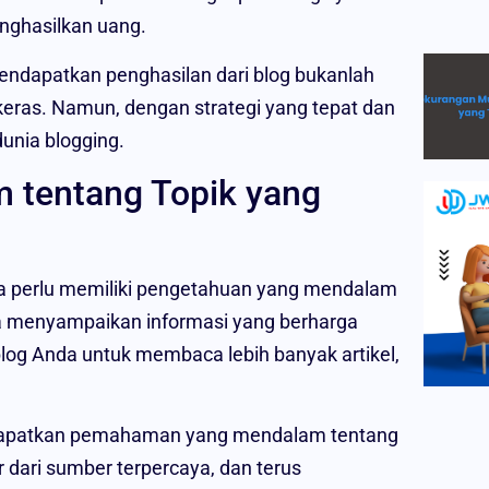
nghasilkan uang.
dapatkan penghasilan dari blog bukanlah
 keras. Namun, dengan strategi yang tepat dan
unia blogging.
 tentang Topik yang
 perlu memiliki pengetahuan yang mendalam
da menyampaikan informasi yang berharga
g Anda untuk membaca lebih banyak artikel,
ndapatkan pemahaman yang mendalam tentang
r dari sumber terpercaya, dan terus