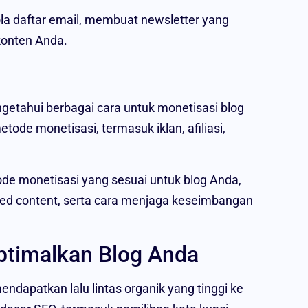
la daftar email, membuat newsletter yang
konten Anda.
getahui berbagai cara untuk monetisasi blog
ode monetisasi, termasuk iklan, afiliasi,
de monetisasi yang sesuai untuk blog Anda,
ed content, serta cara menjaga keseimbangan
timalkan Blog Anda
ndapatkan lalu lintas organik yang tinggi ke