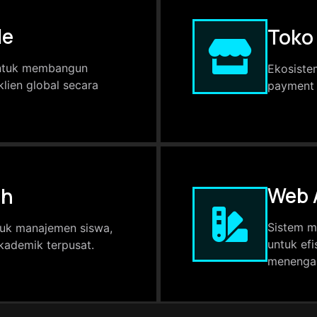
le
Toko
 untuk membangun
Ekosiste
lien global secara
payment 
Web A
ah
Sistem m
tuk manajemen siswa,
untuk efi
akademik terpusat.
menenga