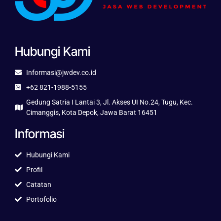
Hubungi Kami
Informasi@jwdev.co.id
+62 821-1988-5155
Gedung Satria I Lantai 3, Jl. Akses UI No.24, Tugu, Kec.
Cimanggis, Kota Depok, Jawa Barat 16451
Informasi
Hubungi Kami
Profil
Catatan
Portofolio