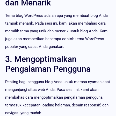
dan Menarik
Tema blog WordPress adalah apa yang membuat blog Anda
tampak menarik. Pada sesi ini, kami akan membahas cara
memilih tema yang unik dan menarik untuk blog Anda. Kami
juga akan memberikan beberapa contoh tema WordPress
populer yang dapat Anda gunakan.
3. Mengoptimalkan
Pengalaman Pengguna
Penting bagi pengguna blog Anda untuk merasa nyaman saat
mengunjungi situs web Anda. Pada sesi ini, kami akan
membahas cara mengoptimalkan pengalaman pengguna,
termasuk kecepatan loading halaman, desain responsif, dan
navigasi yang mudah.