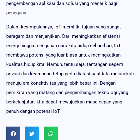
pengembangan aplikasi dan solusi yang menarik bagi
pengguna.
Dalam kesimpulannya, IoT memiliki tujuan yang sangat
beragam dan menjanjikan. Dari meningkatkan efisiensi
energi hingga mengubah cara kita hidup sehari-hari, IoT
membawa potensi yang luar biasa untuk meningkatkan
kualitas hidup kita. Namun, tentu saja, tantangan seperti
privasi dan keamanan tetap perlu diatasi saat kita melangkah
menuju era konektivitas yang lebih besar ini. Dengan
pemikiran yang matang dan pengembangan teknologi yang
berkelanjutan, kita dapat mewujudkan masa depan yang
penuh dengan potensi IoT.