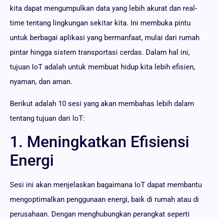
kita dapat mengumpulkan data yang lebih akurat dan real-
time tentang lingkungan sekitar kita. Ini membuka pintu
untuk berbagai aplikasi yang bermanfaat, mulai dari rumah
pintar hingga sistem transportasi cerdas. Dalam hal ini,
tujuan IoT adalah untuk membuat hidup kita lebih efisien,
nyaman, dan aman.
Berikut adalah 10 sesi yang akan membahas lebih dalam
tentang tujuan dari IoT:
1. Meningkatkan Efisiensi
Energi
Sesi ini akan menjelaskan bagaimana IoT dapat membantu
mengoptimalkan penggunaan energi, baik di rumah atau di
perusahaan. Dengan menghubungkan perangkat seperti