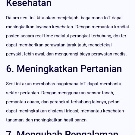
Kesehatan
Dalam sesi ini, kita akan menjelajahi bagaimana IoT dapat
meningkatkan layanan kesehatan. Dengan memantau kondisi
pasien secara real-time melalui perangkat terhubung, dokter
dapat memberikan perawatan jarak jauh, mendeteksi
penyakit lebih awal, dan mengurangi biaya perawatan medis.
6. Meningkatkan Pertanian
Sesi ini akan membahas bagaimana IoT dapat membantu
sektor pertanian. Dengan menggunakan sensor tanah,
pemantau cuaca, dan perangkat terhubung lainnya, petani
dapat meningkatkan efisiensi irigasi, memantau kesehatan
tanaman, dan meningkatkan hasil panen.
7. Mengubah Pengalaman