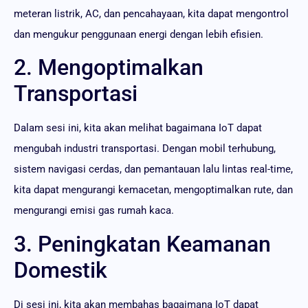
meteran listrik, AC, dan pencahayaan, kita dapat mengontrol
dan mengukur penggunaan energi dengan lebih efisien.
2. Mengoptimalkan
Transportasi
Dalam sesi ini, kita akan melihat bagaimana IoT dapat
mengubah industri transportasi. Dengan mobil terhubung,
sistem navigasi cerdas, dan pemantauan lalu lintas real-time,
kita dapat mengurangi kemacetan, mengoptimalkan rute, dan
mengurangi emisi gas rumah kaca.
3. Peningkatan Keamanan
Domestik
Di sesi ini, kita akan membahas bagaimana IoT dapat