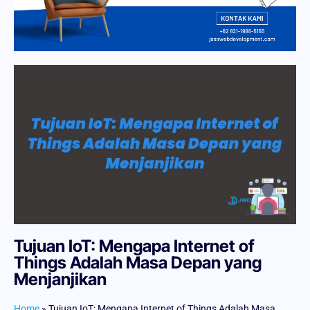
Tujuan IoT: Mengapa Internet of
Things Adalah Masa Depan yang
Menjanjikan
Home
»
Tujuan IoT: Mengapa Internet of Things Adalah Masa