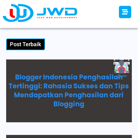
Post Terbaik