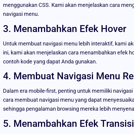
menggunakan CSS. Kami akan menjelaskan cara mengatu
navigasi menu.
3. Menambahkan Efek Hover
Untuk membuat navigasi menu lebih interaktif, kami 
ini, kami akan menjelaskan cara menambahkan efek h
contoh kode yang dapat Anda gunakan.
4. Membuat Navigasi Menu Re
Dalam era mobile-first, penting untuk memiliki naviga
cara membuat navigasi menu yang dapat menyesuaikan
sehingga pengalaman browsing mereka lebih menyen
5. Menambahkan Efek Transisi