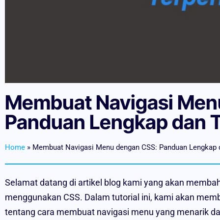
Membuat Navigasi Men
Panduan Lengkap dan T
Home
»
Membuat Navigasi Menu dengan CSS: Panduan Lengkap d
Selamat datang di artikel blog kami yang akan memb
menggunakan CSS. Dalam tutorial ini, kami akan memb
tentang cara membuat navigasi menu yang menarik d