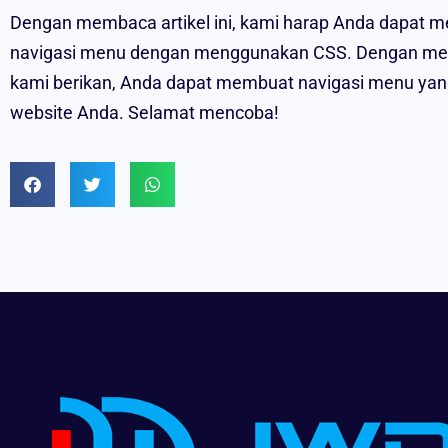
Dengan membaca artikel ini, kami harap Anda dapat 
navigasi menu dengan menggunakan CSS. Dengan meng
kami berikan, Anda dapat membuat navigasi menu yang m
website Anda. Selamat mencoba!