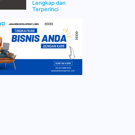
Lengkap dan
Terperinci