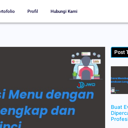
rtofolio
Profil
Hubungi Kami
Post 
Buat E
Diperc
Profes