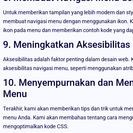
Untuk memberikan tampilan yang lebih modern dan st
membuat navigasi menu dengan menggunakan ikon. 
ikon pada menu dan memberikan contoh kode yang da
9. Meningkatkan Aksesibilitas
Aksesibilitas adalah faktor penting dalam desain web
aksesibilitas navigasi menu, seperti menggunakan atribu
10. Menyempurnakan dan Men
Menu
Terakhir, kami akan memberikan tips dan trik untuk 
menu Anda. Kami akan membahas tentang cara menguj
mengoptimalkan kode CSS.