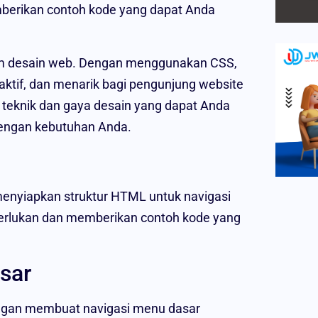
mberikan contoh kode yang dapat Anda
lam desain web. Dengan menggunakan CSS,
aktif, dan menarik bagi pengunjung website
 teknik dan gaya desain yang dapat Anda
engan kebutuhan Anda.
menyiapkan struktur HTML untuk navigasi
rlukan dan memberikan contoh kode yang
sar
engan membuat navigasi menu dasar