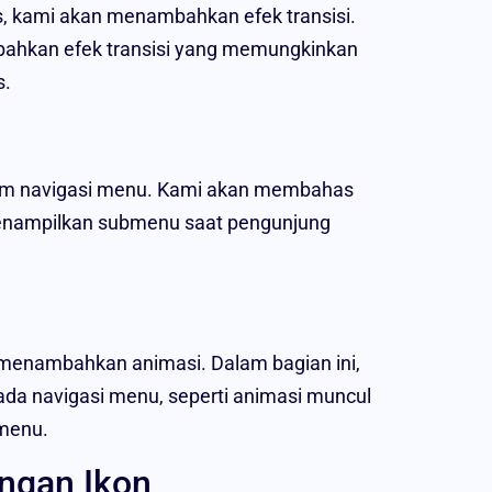
, kami akan menambahkan efek transisi.
bahkan efek transisi yang memungkinkan
s.
lam navigasi menu. Kami akan membahas
nampilkan submenu saat pengunjung
 menambahkan animasi. Dalam bagian ini,
a navigasi menu, seperti animasi muncul
 menu.
ngan Ikon