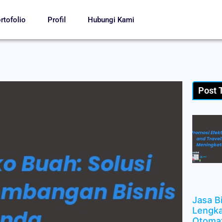
rtofolio
Profil
Hubungi Kami
Post 
Jasa B
Lengka
Otomat