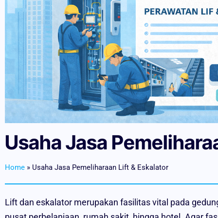
Usaha Jasa Pemeliharaan
Home
»
Usaha Jasa Pemeliharaan Lift & Eskalator
Lift dan eskalator merupakan fasilitas vital pada gedu
pusat perbelanjaan, rumah sakit, hingga hotel. Agar fas